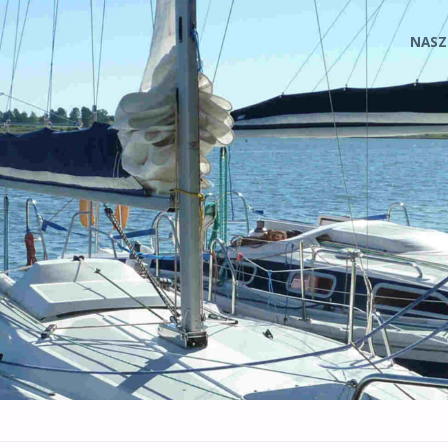
Prze
NASZ
do
treśc