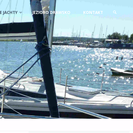
jdź
E JACHTY
JEZIORO DRAWSKO
KONTAKT
SZUKAJ
i